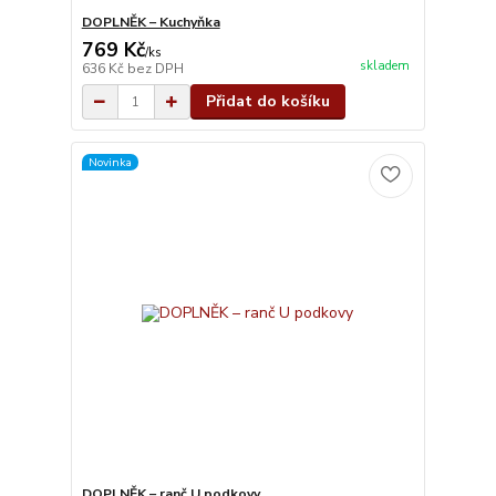
DOPLNĚK – Kuchyňka
769 Kč
/
ks
skladem
636 Kč
bez DPH
Přidat do košíku
Novinka
DOPLNĚK – ranč U podkovy