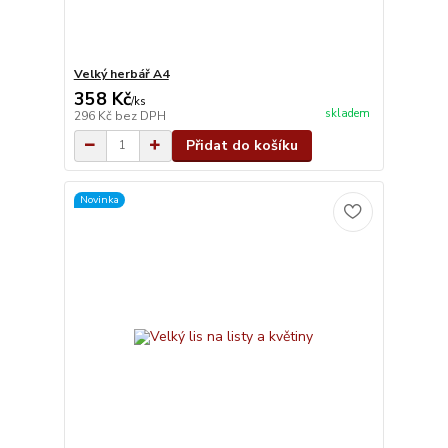
Velký herbář A4
358 Kč
/
ks
skladem
296 Kč
bez DPH
Přidat do košíku
Novinka