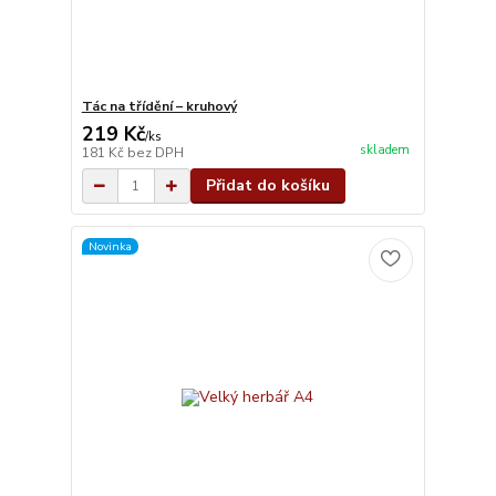
Tác na třídění – kruhový
219 Kč
/
ks
skladem
181 Kč
bez DPH
Přidat do košíku
Novinka