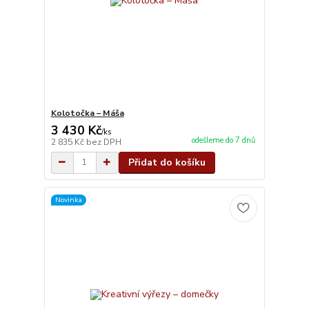
Kolotočka – Máša
3 430 Kč
/
ks
odešleme do 7 dnů
2 835 Kč
bez DPH
Přidat do košíku
Novinka