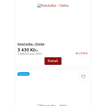
Kolotočka – Stella
3 430 Kč
/
ks
do 10 dnů
2 835 Kč
bez DPH
Detail
Novinka