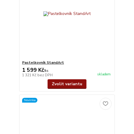
Pastelkovník StandArt
1 599 Kč
/
ks
skladem
1 321 Kč
bez DPH
Zvolit variantu
Novinka