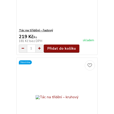
Tác na třídění – řadový
219 Kč
/
ks
skladem
181 Kč
bez DPH
Přidat do košíku
Novinka