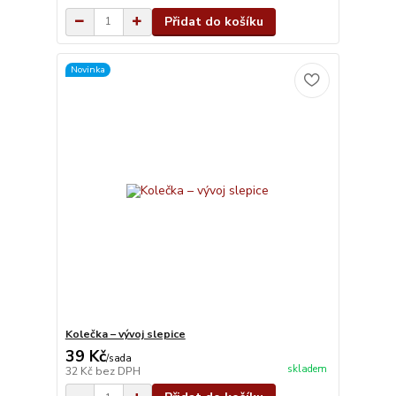
Přidat do košíku
Novinka
Kolečka – vývoj slepice
39 Kč
/
sada
skladem
32 Kč
bez DPH