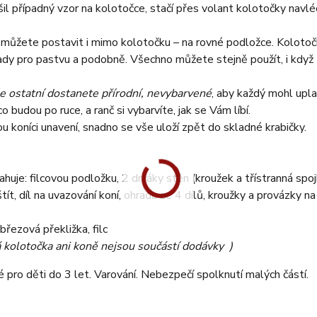
il případný vzor na kolotočce, stačí přes volant kolotočky navlé
 můžete postavit i mimo kolotočku – na rovné podložce. Kolotoč
dy pro pastvu a podobně. Všechno můžete stejně použít, i když z
še ostatní dostanete přírodní, nevybarvené
, aby každý mohl uplat
co budou po ruce, a ranč si vybarvíte, jak se Vám líbí.
u koníci unavení, snadno se vše uloží zpět do skladné krabičky.
huje: filcovou podložku, 2 držáky stěn (kroužek a třístranná spojk
tít, díl na uvazování koní, ohradu ze 4 dílů, kroužky a provázky na
 březová překližka, filc
 kolotočka ani koně nejsou součástí dodávky
)
pro děti do 3 let. Varování. Nebezpečí spolknutí malých částí.