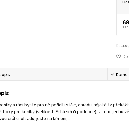
Dos
68
569
Katalog
Do 
popis
Komen
opis
koníky a rádi byste pro ně pořídili stáje, ohradu, nějaké ty přek
 boxy pro koníky (velikosti Schleich či podobné), z toho jednu v
ou dráhu, ohradu, jesle na krmení, …