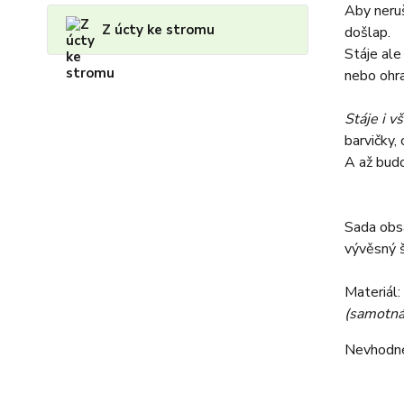
Aby neruš
Z úcty ke stromu
došlap.
Stáje ale
nebo ohra
Stáje i v
barvičky, 
A až budo
Sada obsa
vývěsný š
Materiál:
(samotná
Nevhodné 