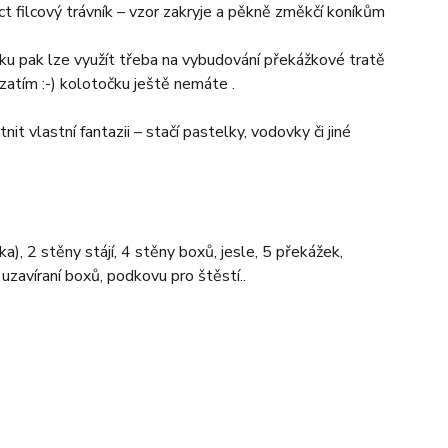
ct filcový trávník – vzor zakryje a pěkně změkčí koníkům
ku pak lze využít třeba na vybudování překážkové tratě
atím :-) kolotočku ještě nemáte .
nit vlastní fantazii – stačí pastelky, vodovky či jiné
a), 2 stěny stájí, 4 stěny boxů, jesle, 5 překážek,
 uzavíraní boxů, podkovu pro štěstí..