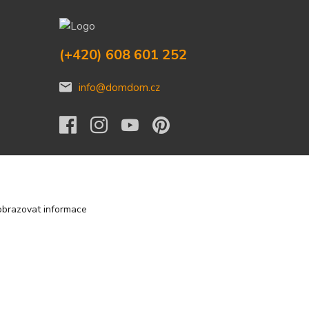
(+420) 608 601 252
info@domdom.cz
obrazovat informace
Vytvořeno na
Eshop-rychle.cz