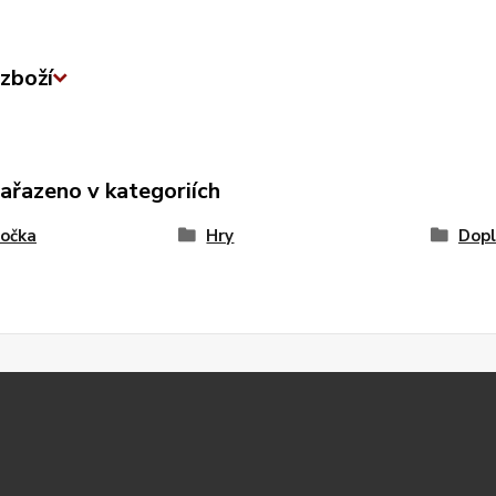
zboží
zařazeno v kategoriích
točka
Hry
Dopl