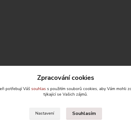
Zpracování cookies
eři potřebují Váš
souhlas
s použitím souborů cookies, aby Vám mohli z
Upravit sběr cookies.
týkající se Vašich zájmů.
Souhlasím
Nastavení