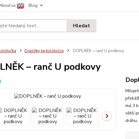
About us
Blog
Hledat
olotočka
Doplňky ke kolotočce
DOPLNĚK – ranč U podkovy
NĚK – ranč U podkovy
Dopl
Milujet
překáž
má 3 b
větší 
dráhu, 