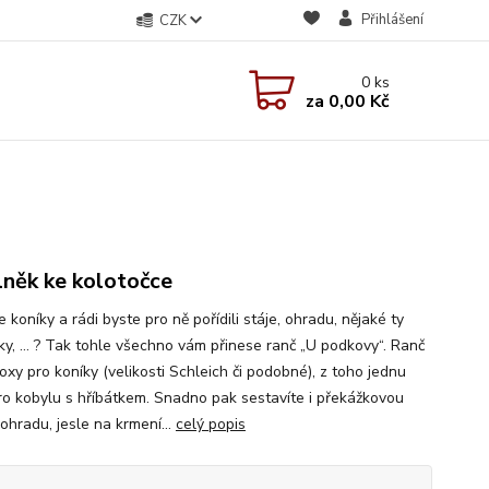
Přihlášení
CZK
0
ks
za
0,00 Kč
něk ke kolotočce
e koníky a rádi byste pro ně pořídili stáje, ohradu, nějaké ty
ky, … ? Tak tohle všechno vám přinese ranč „U podkovy“. Ranč
oxy pro koníky (velikosti Schleich či podobné), z toho jednu
pro kobylu s hříbátkem. Snadno pak sestavíte i překážkovou
ohradu, jesle na krmení...
celý popis