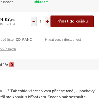
tupnost
skladem
9 Kč
/
ks
Přidat do košíku
 Kč
bez DPH
ové číslo:
QD-RANC
Hlídat cenu / dostupnost
oblíbených
táře
0
ážky, … ? Tak tohle všechno vám přinese ranč „U podkovy“.
ětší pro kobylu s hříbátkem. Snadno pak sestavíte i