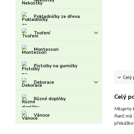
Nekostky
Pokladničky ze dřeva
Tvoření
Montessori
Pistolky na gumičky
Celý 
Dekorace
Celý p
Různé doplňky
Milujete 
Vánoce
Ranč má 3
překážkov