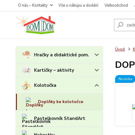
O nás – Kontakty
Vše o nákupu a dodání
Velkoobchod
Úvod
K
Hračky a didaktické pom.
DOPL
Kartičky – aktivity
Novinka
Kolotočka
Doplňky ke kolotočce
Pastelkovník StandArt