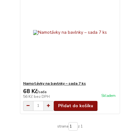
Namotávky na bavlnky – sada 7 ks
68 Kč
/
sada
Skladem
56 Kč
bez DPH
Přidat do košíku
strana
z 1