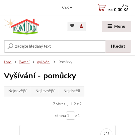
0
ks
CZK
za
0,00 Kč
Menu
Hledat
Úvod
Tvoření
Vyšívání
Pomůcky
Vyšívání - pomůcky
Nejnovější
Nejlevnější
Nejdražší
Zobrazuji 1-2 z 2
strana
z 1