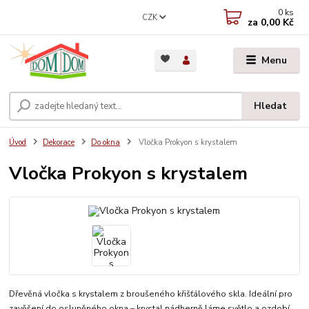
0
ks
CZK
za
0,00 Kč
Menu
Hledat
Úvod
Dekorace
Do okna
Vločka Prokyon s krystalem
Vločka Prokyon s krystalem
Dřevěná vločka s krystalem z broušeného křišťálového skla. Ideální pro
zavěšení do osluněného okna – krystal nádherně láme světlo a ozdobí