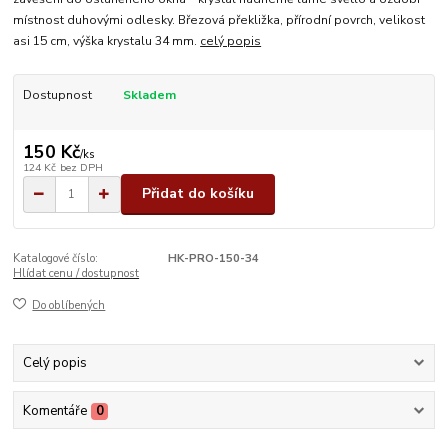
místnost duhovými odlesky. Březová překližka, přírodní povrch, velikost
asi 15 cm, výška krystalu 34 mm.
celý popis
Dostupnost
Skladem
150 Kč
/
ks
124 Kč
bez DPH
Přidat do košíku
Katalogové číslo:
HK-PRO-150-34
Hlídat cenu / dostupnost
Do oblíbených
Celý popis
Komentáře
0