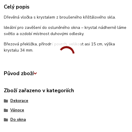
Celý popis
Dřevěná vločka s krystalem z broušeného křišťálového skla.
Ideální pro zavěšení do osluněného okna – krystal nádherně láme
světlo a ozdobí místnost duhovými odlesky.
Březová překližka, přírodní povrch, velikost asi 15 cm, výška
krystalu 34 mm.
Původ zboží
Zboží zařazeno v kategoriích
Dekorace
Vánoce
Do okna