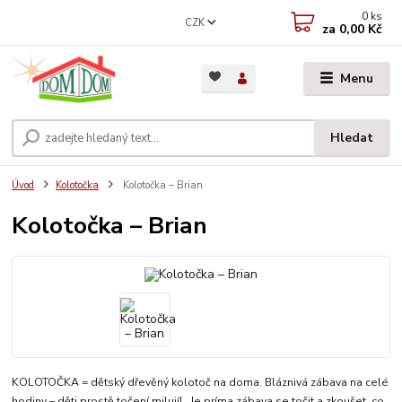
0
ks
CZK
za
0,00 Kč
Menu
Hledat
Úvod
Kolotočka
Kolotočka – Brian
Kolotočka – Brian
KOLOTOČKA = dětský dřevěný kolotoč na doma. Bláznivá zábava na celé
hodiny – děti prostě točení milují! Je príma zábava se točit a zkoušet, co