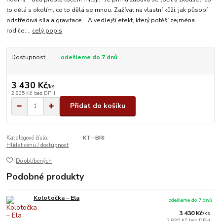
to dělá s okolím, co to dělá se mnou. Zažívat na vlastní kůži, jak působí
odstředivá síla a gravitace. A vedlejší efekt, který potěší zejména
rodiče:...
celý popis
Dostupnost
odešleme do 7 dnů
3 430 Kč
/
ks
2 835 Kč
bez DPH
Přidat do košíku
Katalogové číslo:
KT--BRI
Hlídat cenu / dostupnost
Do oblíbených
Podobné produkty
Kolotočka – Ela
odešleme do 7 dnů
3 430 Kč
/
ks
2 835 Kč
bez DPH