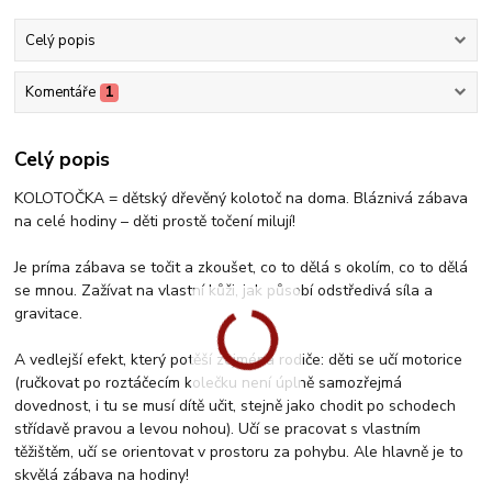
Celý popis
Komentáře
1
Celý popis
KOLOTOČKA = dětský dřevěný kolotoč na doma. Bláznivá zábava
na celé hodiny – děti prostě točení milují!
Je príma zábava se točit a zkoušet, co to dělá s okolím, co to dělá
se mnou. Zažívat na vlastní kůži, jak působí odstředivá síla a
gravitace.
A vedlejší efekt, který potěší zejména rodiče: děti se učí motorice
(ručkovat po roztáčecím kolečku není úplně samozřejmá
dovednost, i tu se musí dítě učit, stejně jako chodit po schodech
střídavě pravou a levou nohou). Učí se pracovat s vlastním
těžištěm, učí se orientovat v prostoru za pohybu. Ale hlavně je to
skvělá zábava na hodiny!