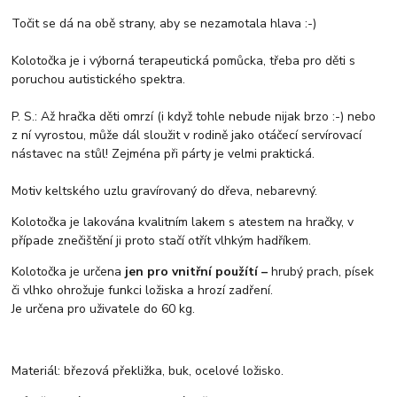
Točit se dá na obě strany, aby se nezamotala hlava :-)
Kolotočka je i výborná terapeutická pomůcka, třeba pro děti s
poruchou autistického spektra.
P. S.: Až hračka děti omrzí (i když tohle nebude nijak brzo :-) nebo
z ní vyrostou, může dál sloužit v rodině jako otáčecí servírovací
nástavec na stůl! Zejména při párty je velmi praktická.
Motiv keltského uzlu gravírovaný do dřeva, nebarevný.
Kolotočka je lakována kvalitním lakem s atestem na hračky, v
případe znečištění ji proto stačí otřít vlhkým hadříkem.
Kolotočka je určena
jen pro vnitřní použítí –
hrubý prach, písek
či vlhko ohrožuje funkci ložiska a hrozí zadření.
Je určena pro uživatele do 60 kg.
Materiál: březová překližka, buk, ocelové ložisko.