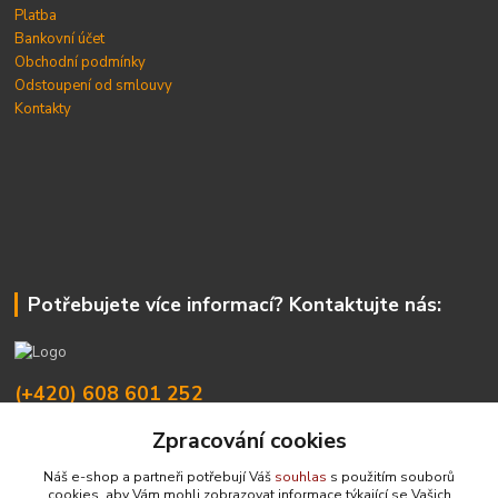
Platba
Bankovní účet
Obchodní podmínky
Odstoupení od smlouvy
Kontakty
Potřebujete více informací? Kontaktujte nás:
(+420) 608 601 252
Zpracování cookies
info@domdom.cz
Náš e-shop a partneři potřebují Váš
souhlas
s použitím souborů
cookies, aby Vám mohli zobrazovat informace týkající se Vašich